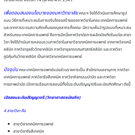
วิชาและคณะ ลงวันที่ 14 ตุลาคม พ.ศ. 2545
เพื่อตอบสนองนโยบายของมหาวิทยาลัย
คณะฯ จึงได้ดำเนินการศึกษารูป
แบบ วิธีการที่เหมาะสมในการปรับโครงสร้างของภาควิชาในคณะเทคนิคการแพทย์
และจากการระดมความคิดเห็นของบุคลากรทั้งคณะ มีความเห็นว่ารูปแบบที่เหมาะสม
สำหรับคณะเทคนิคการแพทย์ คือการมีหนึ่งภาควิชาต่อการผลิตบัณฑิตในแต่ละสาขา
วิชา จึงได้ดำเนินการหลอมรวมภาควิชาในสาขาวิชาเทคนิคการแพทย์ จากภาควิชาเคมี
คลินิก ภาควิชาจุลชีววิทยาคลินิก ภาควิชาจุลทรรศนศาสตร์คลินิก และภาควิชา
ภูมิคุ้มกันวิทยาคลินิก เป็นภาควิชาเทคนิคการแพทย์
ปัจจุบัน
คณะเทคนิคการแพทย์แบ่งส่วนราชการเป็น สำนักงานเลขานุการ ภาควิชา
เทคนิคการแพทย์ ภาควิชารังสีเทคนิค ภาควิชากิจกรรมบำบัด และภาควิชา
กายภาพบำบัด เปิดการเรียนการสอนมีทั้งในระดับปริญญาตรีและบัณฑิตศึกษา ดังนี้
เปิดสอนระดับปริญญาตรี (วิทยาศาสตรบัณฑิต)
4 สาขาวิชา คือ
สาขาวิชาเทคนิคการแพทย์
สาขาวิชารังสีเทคนิค