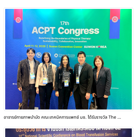
อาจารย์กายภาพบำบัด คณะเทคนิคการแพทย์ มช. ได้รับรางวัล The ...