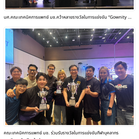
นศ.คณะเทคนิคการแพทย์ มช.คว้าหลายรางวัลในการแข่งขัน “Gownity ...
คณะเทคนิคการแพทย์ มช. ร่วมรับรางวัลในการแข่งขันกีฬาบุคลากร