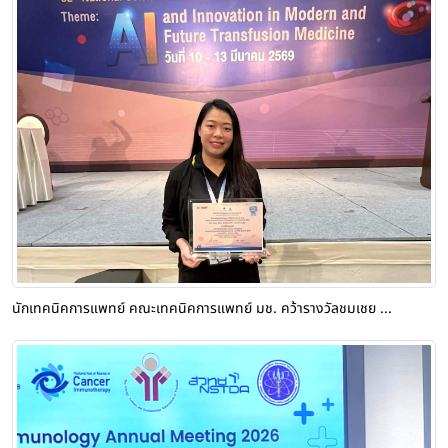
นักเทคนิคการแพทย์ คณะเทคนิคการแพทย์ มช. คว้ารางวัลชมเชย ...