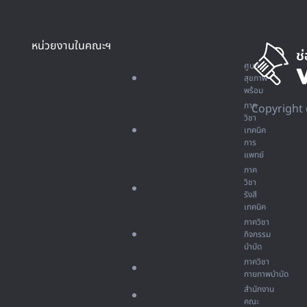
หน่วยงานในคณะฯ
ศูนย์
สุขภาพ
พร้อม
ภาค
Copyright 
วิชา
เทคนิค
การ
แพทย์
ภาค
วิชา
รังสี
เทคนิค
ภาควิชา
กิจกรรม
บำบัด
ภาควิชา
กายภาพบำบัด
สำนักงาน
คณะ